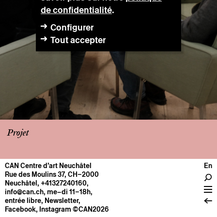
de confidentialité
.
Configurer
Tout accepter
Projet
CAN Centre d’art Neuchâtel
En
CENTRE
Rue des Moulins 37, CH–2000
Neuchâtel
,
+41327240160
,
Infos pratiques
info@can.ch
, me–di 11–18h,
Fonctionnement
entrée libre,
Newsletter
,
Facebook
,
Instagram
©CAN2026
À propos