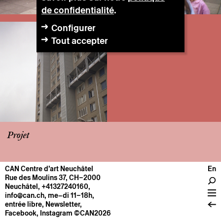
de confidentialité
.
Configurer
Tout accepter
Projet
CAN Centre d’art Neuchâtel
En
CENTRE
Rue des Moulins 37, CH–2000
Neuchâtel
,
+41327240160
,
Infos pratiques
info@can.ch
, me–di 11–18h,
Fonctionnement
entrée libre,
Newsletter
,
Facebook
,
Instagram
©CAN2026
À propos