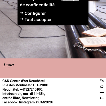
de confidentialité
.
Configurer
Tout accepter
Projet
CAN Centre d’art Neuchâtel
En
CENTRE
Rue des Moulins 37, CH–2000
Neuchâtel
,
+41327240160
,
Infos pratiques
info@can.ch
, me–di 11–18h,
Fonctionnement
entrée libre,
Newsletter
,
Facebook
,
Instagram
©CAN2026
À propos