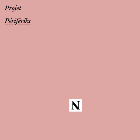
Projet
Périfériks