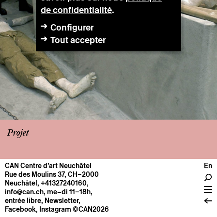
de confidentialité
.
Configurer
Tout accepter
Projet
CAN Centre d’art Neuchâtel
En
CENTRE
Rue des Moulins 37, CH–2000
Neuchâtel
,
+41327240160
,
Infos pratiques
info@can.ch
, me–di 11–18h,
Fonctionnement
entrée libre,
Newsletter
,
Facebook
,
Instagram
©CAN2026
À propos