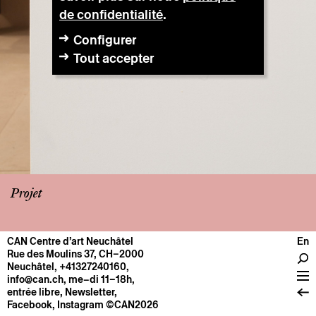
de confidentialité
.
Configurer
Tout accepter
Projet
CAN Centre d’art Neuchâtel
En
CENTRE
Rue des Moulins 37, CH–2000
Neuchâtel
,
+41327240160
,
Infos pratiques
info@can.ch
, me–di 11–18h,
Fonctionnement
entrée libre,
Newsletter
,
Facebook
,
Instagram
©CAN2026
À propos